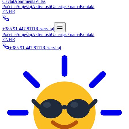
Cavtat
Apartments
Villas
Početna
Smještaj
Aktivnosti
Galerija
O nama
Kontakt
EN
HR
+385 91 447 8111
Rezerviraj
Početna
Smještaj
Aktivnosti
Galerija
O nama
Kontakt
EN
HR
+385 91 447 8111
Rezerviraj